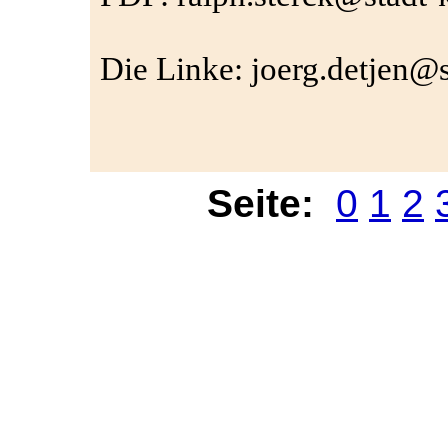
Die Linke: joerg.detjen@s
Seite:
0
1
2