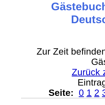
Gästebuch
Deutsc
Zur Zeit befinde
Gä
Zurück
Eintra
Seite:
0
1
2