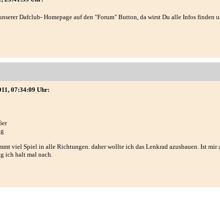
unserer Dafclub- Homepage auf den "Forum" Button, da wirst Du alle Infos finden u
011, 07:34:09 Uhr:
6er
ng
mt viel Spiel in alle Richtungen. daher wollte ich das Lenkrad azusbauen. Ist mir 
g ich halt mal nach.