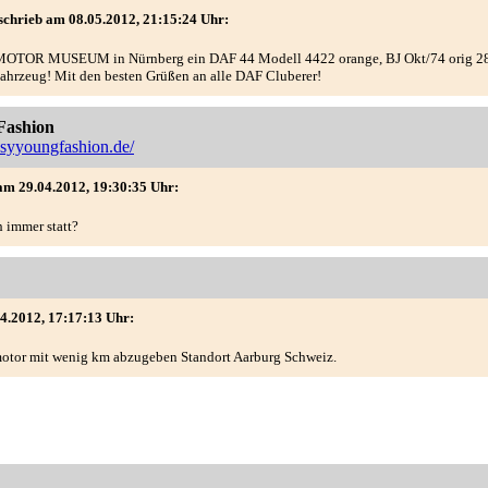
eb am 08.05.2012, 21:15:24 Uhr:
MOTOR MUSEUM in Nürnberg ein DAF 44 Modell 4422 orange, BJ Okt/74 orig 280
.Fahrzeug! Mit den besten Grüßen an alle DAF Cluberer!
Fashion
syyoungfashion.de/
am 29.04.2012, 19:30:35 Uhr:
 immer statt?
4.2012, 17:17:13 Uhr:
otor mit wenig km abzugeben Standort Aarburg Schweiz.