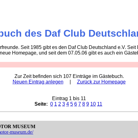
buch des Daf Club Deutschlan
rfreunde. Seit 1985 gibt es den Daf Club Deutschland e.V. Sei
 neue Homepage, und seit dem 07.05.06 gibt es auch ein Gäste
Zur Zeit befinden sich 107 Einträge im Gästebuch.
Neuen Eintrag anlegen
|
Zurück zur Homepage
Eintrag 1 bis 11
Seite:
0
1
2
3
4
5
6
7
8
9
10
11
OTOR MUSEUM
motor-museum.de/