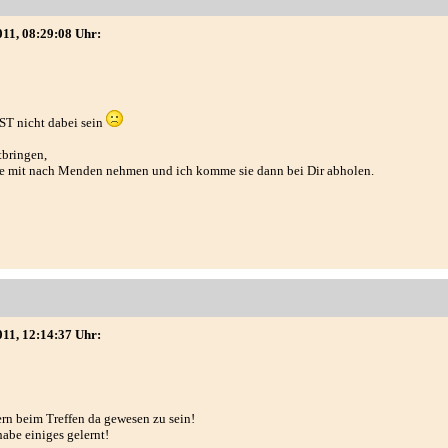
011, 08:29:08 Uhr:
 ST nicht dabei sein
tbringen,
die mit nach Menden nehmen und ich komme sie dann bei Dir abholen.
011, 12:14:37 Uhr:
ern beim Treffen da gewesen zu sein!
abe einiges gelernt!