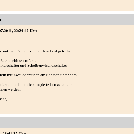
n
07.2011, 22:26:40 Uhr:
st mit zwei Schrauben mit dem Lenkgetriebe
Zuendschloss entfernen.
nkerschalter und Scheibenwischerschalter
ltern mit Zwei Schrauben am Rahmen unter dem
fernt sind kann die komplette Lenksaeule mit
mmen werden.
ment)
1, 23:41:35 Uhr: