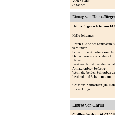
Vielen Dank
Johannes
Eintrag von
Heinz-Jürge
Heinz-Jürgen schrieb am 10.
Hallo Johannes
Unteres Ende der Lenksaeule i
verbunden.
Schwarze Verkleidung um Das 
Stecker von Zuendschloss, Bli
ziehen.
Lenksaeule zwichen den Scha
Armaturenbrett befestigt.
Wenn die beiden Schrauben ent
Lenkrad und Schaltern entno
Gruss aus Kalifornien (im Mo
Heinz-Juergen
Eintrag von
Chrille
Chrille schrieb am 08.07.201