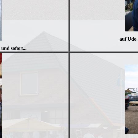
auf Udo g
nd sofort...